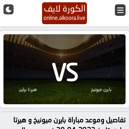
الكورة لايف
online.alkoora.live
VS
بايرن ميونيخ
هيرتا برلين
تفاصيل وموعد مباراة بايرن ميونيخ و هيرتا