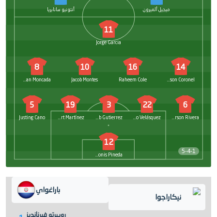
ميجيل ألميرون
أنتونيو سانابريا
11
Jorge Garcia
8
10
16
14
Jonathan Moncada
Jacob Montes
Raheem Cole
Jason Coronel
5
19
3
22
6
Justing Cano
Evert Martínez
Joab Gutierrez
Anyelo Velásquez
Jefferson Rivera
12
5-4-1
Adonis Pineda
باراغواي
نيكاراجوا
روبيرتو فيرنانديز