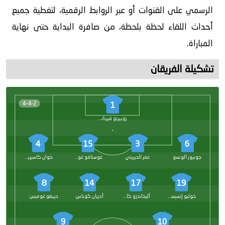
الرسمي على القنوات أو عبر الروابط الرقمية، لتغطية جميع
أحداث اللقاء لحظة بلحظة، من صافرة البداية حتى نهاية
المباراة.
تشكيلة الفريقان
4-4-2
1
روبيرتو فيرنانديز
4
15
3
6
جونيور الونسو
عمر الديريتي
غوستافو غوميز
خوان كاسيريس
8
14
17
19
خوليو إنسيسكو
أليخاندرو كاكو
أدريان كوباس
دييغو غوميس
9
10