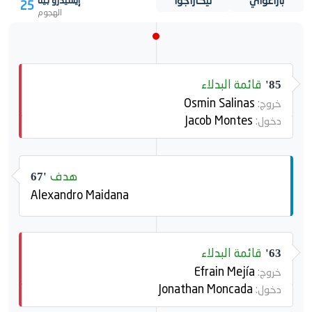
باراغواي
نيكاراجوا
إيسيدرو بيتا
25
الهجوم
قائمة البدلاء
85'
Osmin Salinas
خروج:
Jacob Montes
دخول:
هدف
67'
Alexandro Maidana
قائمة البدلاء
63'
Efrain Mejía
خروج:
Jonathan Moncada
دخول: