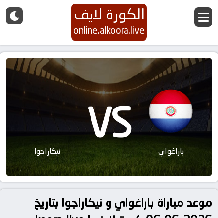
الكورة لايف
online.alkoora.live
VS
باراغواي
نيكاراجوا
موعد مباراة باراغواي و نيكاراجوا بتاريخ