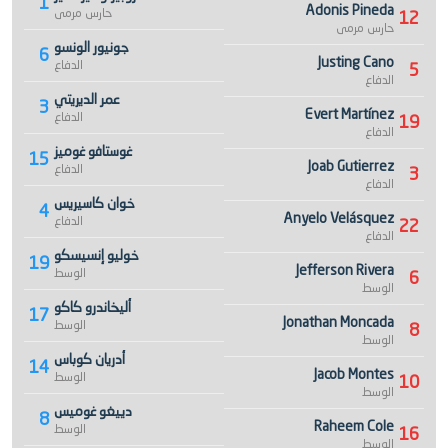
1
Adonis Pineda
حارس مرمى
12
حارس مرمى
جونيور الونسو
6
Justing Cano
الدفاع
5
الدفاع
عمر الديريتي
3
Evert Martínez
الدفاع
19
الدفاع
غوستافو غوميز
15
Joab Gutierrez
الدفاع
3
الدفاع
خوان كاسيريس
4
Anyelo Velásquez
الدفاع
22
الدفاع
خوليو إنسيسكو
19
Jefferson Rivera
الوسط
6
الوسط
أليخاندرو كاكو
17
Jonathan Moncada
الوسط
8
الوسط
أدريان كوباس
14
Jacob Montes
الوسط
10
الوسط
دييغو غوميس
8
Raheem Cole
الوسط
16
الوسط