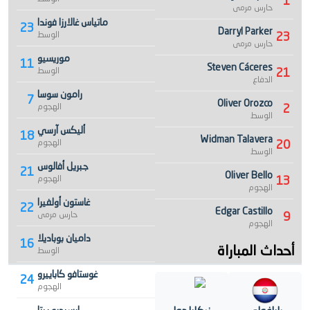
1
حارس مرمى
ماتياس غالارزا فوندا
23
Darryl Parker
23
الوسط
حارس مرمى
موريسيو
11
Steven Cáceres
21
الوسط
الدفاع
رامون سوسا
7
Oliver Orozco
2
الهجوم
الوسط
أليكس آرسي
18
Widman Talavera
20
الهجوم
الوسط
جبريل أفالوس
21
Oliver Bello
13
الهجوم
الهجوم
غاستون أولفيرا
22
Edgar Castillo
9
حارس مرمى
الهجوم
داميان بوباديلا
16
أحداث المباراة
الوسط
غوستافو كاباييرو
24
الهجوم