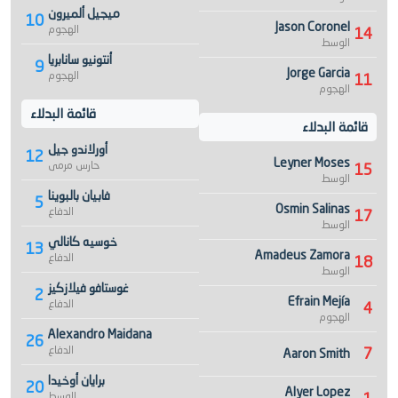
ميجيل ألميرون
10
Jason Coronel
الهجوم
14
الوسط
أنتونيو سانابريا
9
Jorge Garcia
الهجوم
11
الهجوم
قائمة البدلاء
قائمة البدلاء
أورلاندو جيل
12
Leyner Moses
حارس مرمى
15
الوسط
فابيان بالبوينا
5
Osmin Salinas
الدفاع
17
الوسط
خوسيه كانالي
13
Amadeus Zamora
الدفاع
18
الوسط
غوستافو فيلازكيز
2
Efrain Mejía
الدفاع
4
الهجوم
Alexandro Maidana
26
الدفاع
7
Aaron Smith
برايان أوخيدا
20
Alyer Lopez
الوسط