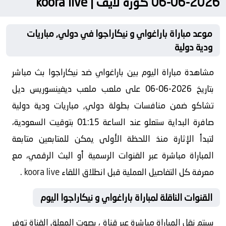
2026-06-06 كورة لايف | koora live
موعد مباراة باراغواي و نيكاراجوا في دولي, مباريات
ودية دولية
مشاهدة مباراة اليوم بين باراغواي ضد نيكاراجوا بث مباشر
بتاريخ 2026-06-06 على ملعب ملعب ديفينسوريس ديل
تشاكو ضمن منافسات بطولة دولي, مباريات ودية دولية
صافرة البداية ستعلو عند الساعة 01:15 بتوقيت السعودية،
لتبدأ الإثارة منذ اللحظة الأولى يمكن للمتابعين متابعة
المباراة مباشرة عبر القنوات الرسمية أو البث الرقمي، مع
معرفة كل التفاصيل العملية قبل انطلاق اللقاء
koora live
.
القنوات الناقلة لمباراة باراغواي و نيكاراجوا اليوم
سيتم نقل المباراة مباشرة عبر قناة ، بصوت المعلق القناة توفر