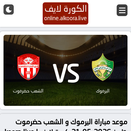
الكورة لايف
online.alkoora.live
VS
اليرموك
الشعب حضرموت
موعد مباراة اليرموك و الشعب حضرموت