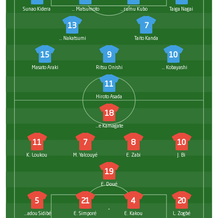
Sunao Kidera
Kanaru Matsumoto
Harumu Kubo
Taiga Nagai
13
7
Naru Nakatsumi
Taito Kanda
15
9
10
Masato Araki
Ritsu Onishi
Shimon Kobayashi
11
Hiroto Asada
18
Dramane Kamagate
11
7
8
10
K. Loukou
M. Yalcouyé
E. Zabi
J. Bi
19
E. Doué
5
21
4
20
Mamadou Sidibé
E. Simporé
E. Kakou
L. Zogbé