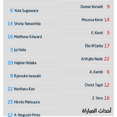
9
Oumar Konaté
6
Yuta Sugawara
14
Moussa Kone
14
Shota Yamashita
3
E. Koné
16
Matthew Edward
17
Élie N'Gatta
3
Jui Hata
22
Arthylio Nade
20
Hajime Hidaka
6
A. Kanté
8
Ryosuke Iwasaki
12
Christ Tapé
22
Noriharu Kan
16
Z. Yoro
23
Hiroto Matsuura
أحداث المباراة
12
A. Noguchi Pinto