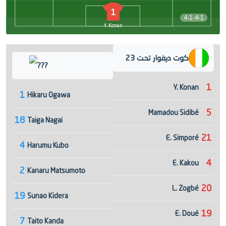
1
4-1-4-1
Y. Konan
كوت ديفوار تحت 23
???
1
Y. Konan
1
Hikaru Ogawa
5
Mamadou Sidibé
18
Taiga Nagai
21
E. Simporé
4
Harumu Kubo
4
E. Kakou
2
Kanaru Matsumoto
20
L. Zogbé
19
Sunao Kidera
19
E. Doué
7
Taito Kanda