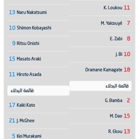
11
K. Loukou
13
Naru Nakatsumi
7
M. Yalcouyé
10
Shimon Kobayashi
8
E. Zabi
9
Ritsu Onishi
10
J. Bi
15
Masato Araki
18
Dramane Kamagate
11
Hiroto Asada
قائمة البدلاء
قائمة البدلاء
2
G. Bamba
17
Kaiki Kato
15
M. Dao
21
J. McGhee
13
R. Ekou
5
Kei Murakami