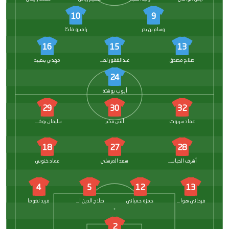
10
9
وسام بن يدر
راميرو فاكا
16
15
13
صلاح مصدق
عبدالغفور لعميرات
مهدي بنعبيد
24
أيوب بوشتة
29
30
32
عماد سربوت
أنس مخير
سليمان بوشكالي
18
27
28
أشرف الحباسي
سعد المرسلي
عماد خنوس
4
5
12
13
فرحانى هوارى
حمزة حمياني
صلاح الدين الرحولي
فريد نغوما
2