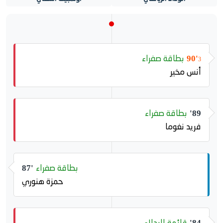
بطاقة صفراء
90'
3
أنس مخير
بطاقة صفراء
89'
فريد نغوما
بطاقة صفراء
87'
حمزة هنوري
قائمة البدلاء
84'