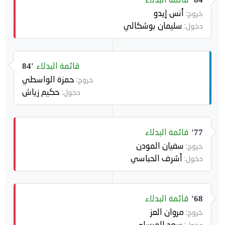
أنس إيدو
خروج:
سليمان بوشكالي
دخول:
قائمة البدلاء
84'
حمزة الواسطي
خروج:
حكيم زياش
دخول:
قائمة البدلاء
77'
سفيان المودن
خروج:
أشرف الحباسي
دخول:
قائمة البدلاء
68'
مروان العز
خروج:
سعد المرسلي
دخول: