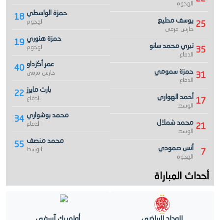
الهجوم
حمزة الواسطي
18
يوسف مطيع
الهجوم
25
حارس مرمى
حمزة هنوري
19
تيري محمد سانو
الهجوم
35
الدفاع
عمر أكزداو
40
حمزة سمومي
حارس مرمى
31
الدفاع
بارت مايرز
22
أحمد الهواري
الدفاع
17
الوسط
محمد بوشواري
34
محمد شملال
الدفاع
21
الوسط
محمد منصف
55
أنس صمودي
الوسط
7
الهجوم
أحداث المباراة
الوداد الرياضي
أولمبيك آسفي