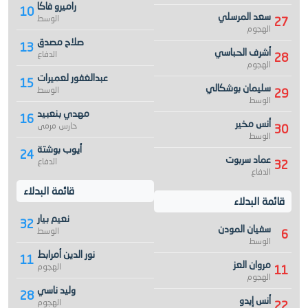
راميرو فاكا
10
سعد المرسلي
الوسط
27
الهجوم
صلاح مصدق
13
أشرف الحباسي
الدفاع
28
الهجوم
عبدالغفور لعميرات
15
سليمان بوشكالي
الوسط
29
الوسط
مهدي بنعبيد
16
أنس مخير
حارس مرمى
30
الوسط
أيوب بوشتة
24
عماد سربوت
الدفاع
32
الدفاع
قائمة البدلاء
قائمة البدلاء
نعيم بيار
32
سفيان المودن
الوسط
6
الوسط
نور الدين أمرابط
11
مروان العز
الهجوم
11
الهجوم
وليد ناسي
28
أنس إيدو
الهجوم
22