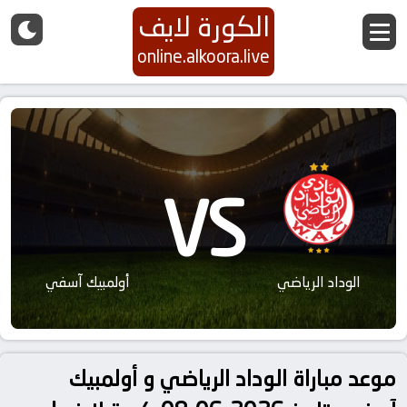
الكورة لايف
online.alkoora.live
VS
الوداد الرياضي
أولمبيك آسفي
موعد مباراة الوداد الرياضي و أولمبيك