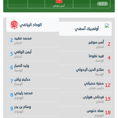
4-3-3
أنس سوفير
الوداد الرياضي
أولمبيك آسفي
محمد مفيد
2
أنس سوفير
الدفاع
2
الدفاع
أيمن الوافي
5
فريد نغوما
الدفاع
4
الوسط
وليد الصبار
6
صلاح الدين الرحولي
الوسط
5
الوسط
حكيم زياش
7
حمزة حمياني
الوسط
12
حارس مرمى
محمد رايحي
8
فرحانى هوارى
الهجوم
13
الدفاع
وسام بن يدر
9
عماد خنوس
الهجوم
18
الهجوم