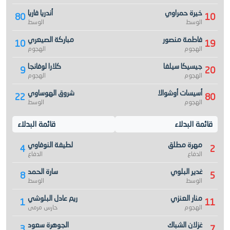
خيرة حمراوي
أندريا فاريا
80
10
الوسط
الوسط
فاطمة منصور
مباركة الصيعري
10
19
الهجوم
الهجوم
جيسيكا سيلفا
كلارا لوفانجا
9
20
الهجوم
الهجوم
أسيسات أوشوالا
شروق الهوساوي
22
80
الهجوم
الوسط
قائمة البدلاء
قائمة البدلاء
مهرة مطلق
لطيفة النوفاوي
4
2
الدفاع
الدفاع
غدير البلوي
سارة الحمد
8
5
الوسط
الوسط
منار العنزي
ريم عادل البلوشي
1
11
الهجوم
حارس مرمى
غزلان الشباك
الجوهرة سعود
3
7