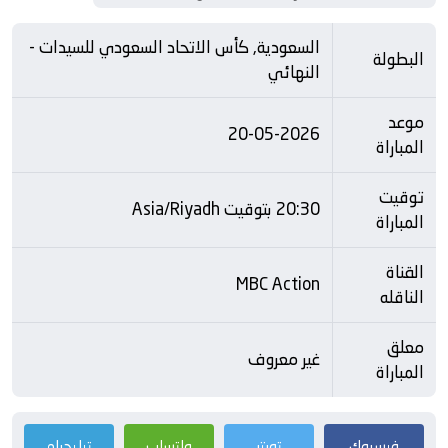
السعودية, كأس الاتحاد السعودي للسيدات -
البطولة
النهائي
موعد
20-05-2026
المباراة
توقيت
20:30 بتوقيت Asia/Riyadh
المباراة
القناة
MBC Action
الناقله
معلق
غير معروف
المباراة
فيسبوك
تويتر
واتساب
تيليجرام