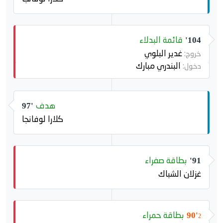
قائمة البدلاء
104'
غدير البلوي
خروج:
البندري مبارك
دخول:
هدف
97'
كلارا لوفانجا
بطاقة صفراء
91'
غزلان الشباك
بطاقة حمراء
90'
2