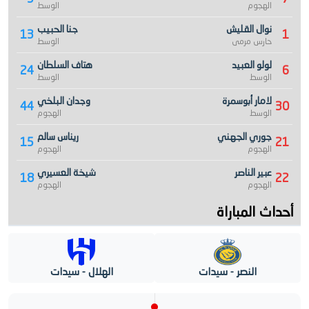
الهجوم
الوسط
نوال القليش
جنا الحبيب
13
1
حارس مرمى
الوسط
لولو العبيد
هتاف السلطان
24
6
الوسط
الوسط
لامار أبوسمرة
وجدان البلخي
44
30
الوسط
الهجوم
جوري الجهني
ريناس سالم
15
21
الهجوم
الهجوم
عبير الناصر
شيخة العسيري
18
22
الهجوم
الهجوم
أحداث المباراة
النصر - سيدات
الهلال - سيدات