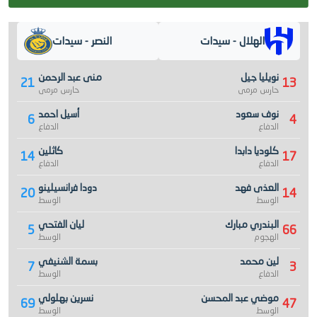
الهلال - سيدات
النصر - سيدات
نويليا جيل
منى عبد الرحمن
21
13
حارس مرمى
حارس مرمى
نوف سعود
أسيل احمد
6
4
الدفاع
الدفاع
كلوديا دابدا
كاثلين
14
17
الدفاع
الدفاع
العذى فهد
دودا فرانسيلينو
20
14
الوسط
الوسط
البندري مبارك
ليان الفتحي
5
66
الهجوم
الوسط
لين محمد
بسمة الشنيفي
7
3
الدفاع
الوسط
موضي عبد المحسن
نسرين بهلولي
69
47
الوسط
الوسط