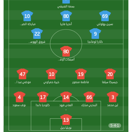
بسمة الشنيفي
10
80
69
نسرين بهلولي
أندريا فاريا
مباركة الصيعري
22
9
كلارا لوفانجا
شروق الهوساوي
80
أسيسات أوشوالا
47
10
19
20
جيسيكا سيلفا
فاطمة منصور
خيرة حمراوي
موضي عبد المحسن
4
17
14
66
3
لين محمد
البندري مبارك
العذى فهد
كلوديا دابدا
نوف سعود
13
5-4-1
نويليا جيل