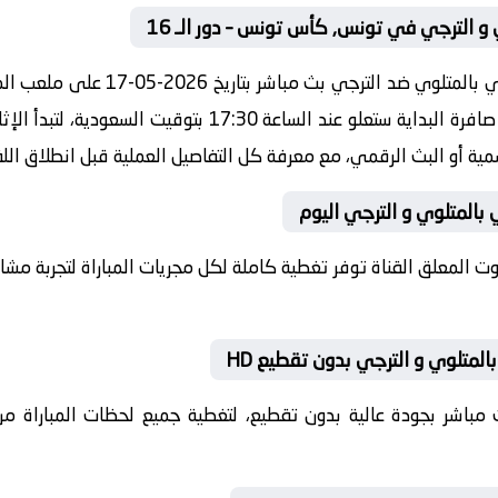
 و الترجي في تونس, كأس تونس – دور الـ 16
مشاهدة مباراة اليوم بين النجم الريا
بطولة تونس, كأس تونس – دور الـ 16 صافرة البداية ستعلو عند 
رسمية أو البث الرقمي، مع معرفة كل التفاصيل العملية قبل انطلاق الل
ي بالمتلوي و الترجي اليوم
بصوت المعلق القناة توفر تغطية كاملة لكل مجريات المباراة لتجربة م
المتلوي و الترجي بدون تقطيع HD
 بث مباشر بجودة عالية بدون تقطيع، لتغطية جميع لحظات المباراة من