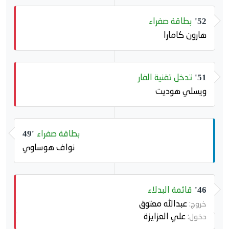
بطاقة صفراء
52'
هارون كامارا
تدخل تقنية الفار
51'
ويسلي هوديت
بطاقة صفراء
49'
نواف هوساوي
قائمة البدلاء
46'
عبدالله معتوق
خروج:
علي العزايزة
دخول: