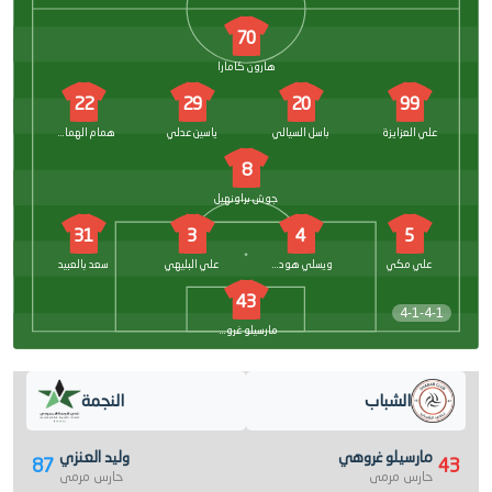
70
هارون كامارا
22
29
20
99
علي العزايزة
باسل السيالي
ياسين عدلي
همام الهمامي
8
جوش براونهيل
31
3
4
5
علي مكي
ويسلي هوديت
علي البليهي
سعد بالعبيد
43
4-1-4-1
مارسيلو غروهي
الشباب
النجمة
مارسيلو غروهي
وليد العنزي
87
43
حارس مرمى
حارس مرمى