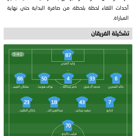
أحداث اللقاء لحظة بلحظة، من صافرة البداية حتى نهاية
المباراة.
تشكيلة الفريقان
5-4-1
87
وليد العنزي
66
50
4
33
6
خالد الشمري
محمد آل فتيل
ناصر عبدالله الهليل
نواف هوساوي
سلطان العيسى
23
18
43
7
لازارو
ديفيد تيجانيتش
عبدالعزيز الحرابي
راكان الطليحي
70
فيليب كاردوسو