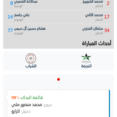
محمد الشويرخ
عبدالاله الشمري
8
2
الدفاع
الوسط
محمد الثاني
علي جاسم
14
17
الدفاع
الهجوم
سلطان العنزي
هشام حسين آل دبيس
77
34
الدفاع
الهجوم
أحداث المباراة
النجمة
الشباب
قائمة البدلاء
90'
6
محمد منصور ملي
خروج:
لازارو
دخول: