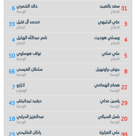
سعد بالعبيد
خالد الشمري
6
31
الدفاع
الوسط
علي البليهي
محمد آل فتيل
33
3
الدفاع
الدفاع
ويسلي هوديت
ناصر عبدالله الهليل
4
4
الدفاع
الدفاع
علي مكي
نواف هوساوي
50
5
الدفاع
الوسط
جوش براونهيل
سلطان العيسى
66
8
الوسط
الوسط
همام الهمامي
لازارو
7
22
الوسط
الهجوم
ياسين عدلي
ديفيد تيجانيتش
43
29
الوسط
الوسط
باسل السيالي
عبدالعزيز الحرابي
18
20
الوسط
الوسط
علي العزايزة
راكان الطليحي
23
99