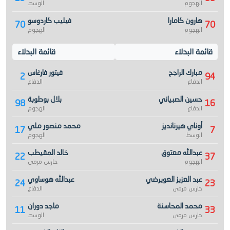
الهجوم
الوسط
هارون كامارا
فيليب كاردوسو
70
70
الهجوم
الهجوم
قائمة البدلاء
قائمة البدلاء
مبارك الراجح
فيتور فارغاس
2
94
الدفاع
الدفاع
حسين الصبياني
بلال بوطوبة
98
16
الدفاع
الهجوم
أوناي هيرنانديز
محمد منصور ملي
17
7
الوسط
الهجوم
عبدالله معتوق
خالد المقيطب
22
37
الهجوم
حارس مرمى
عبد العزيز العويرضي
عبدالله هوساوي
24
23
حارس مرمى
الدفاع
محمد المحاسنة
ماجد دوران
11
33
حارس مرمى
الوسط