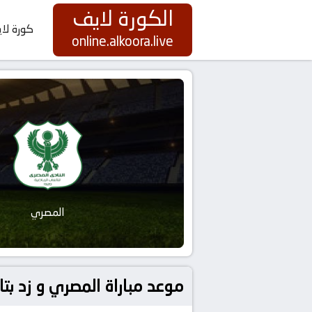
الكورة لايف
كورة لا
online.alkoora.live
المصري
موعد مباراة المصري و زد بتاريخ 2026-06-01 كورة لايف | ive