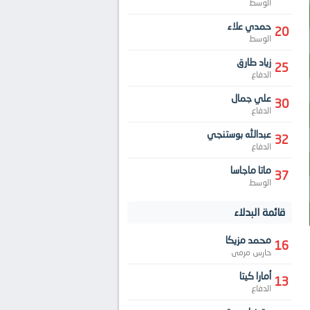
الوسط
حمدي علاء
20
الوسط
زياد طارق
25
الدفاع
علي جمال
30
الدفاع
عبدالله بوستنجي
32
الدفاع
ماتا ماجاسا
37
الوسط
قائمة البدلاء
محمد مزيكا
16
حارس مرمى
أمارا كيتا
13
الدفاع