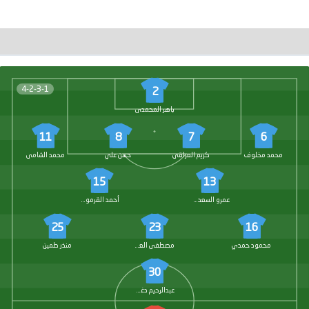
4-2-3-1
2
باهر المحمدى
11
8
7
6
محمد مخلوف
كريم العراقى
حسن علي
محمد الشامى
15
13
عمرو السعدواي
أحمد القرموطي
25
23
16
محمود حمدي
مصطفى العش
منذر طمين
30
عبدالرحيم دغموم