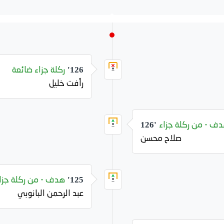
ركلة جزاء ضائعة
126'
رأفت خليل
ف - من ركلة جزاء
126'
صلاح محسن
هدف - من ركلة جزا
125'
عبد الرحمن البانوبي