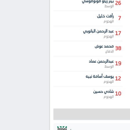
بيتر زيلو موتوموسي
26
الوسط
رأفت خليل
7
الهجوم
عبد الرحمن البانوبي
17
الهجوم
محمد عوض
38
الدفاع
عبدالرحمن عماد
19
الوسط
يوسف أسامة نبيه
12
الهجوم
شادي حسين
10
الهجوم