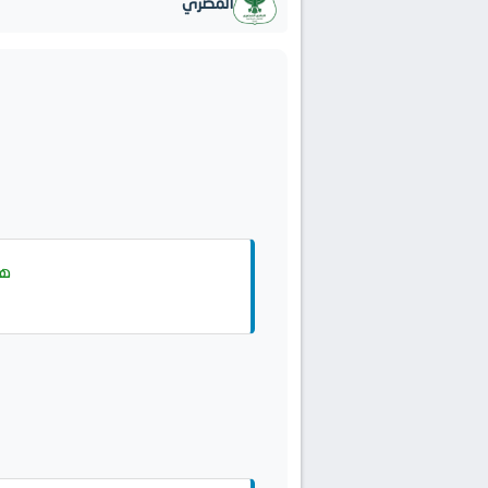
المصري
هد