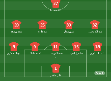
37
ماتا ماجاسا
20
25
30
32
عبدالله بوستنجي
علي جمال
زياد طارق
حمدي علاء
3
9
11
15
18
أحمد الصغيري
سامح إبراهيم
مصطفى سعد ميسي
أحمد عاطف
عبدالله بكري
1
5-4-1
علي لطفي