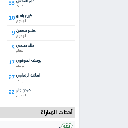
عمر الساعي
33
الوسط
كريم بامبو
10
الهجوم
صلاح محسن
9
الهجوم
خالد صبحي
5
الدفاع
يوسف الجوهري
17
الوسط
أسامة الزمراوي
27
الوسط
ميدو جابر
22
الهجوم
أحداث المباراة