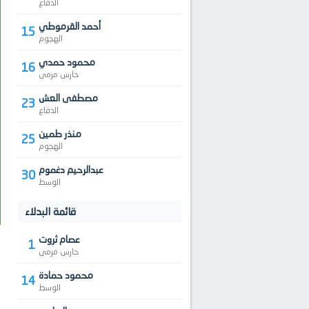
الدفاع
أحمد القرموطي
15
الهجوم
محمود حمدي
16
حارس مرمى
مصطفى العش
23
الدفاع
منذر طمين
25
الهجوم
عبدالرحيم دغموم
30
الوسط
قائمة البدلاء
عصام ثروت
1
حارس مرمى
محمود حمادة
14
الوسط