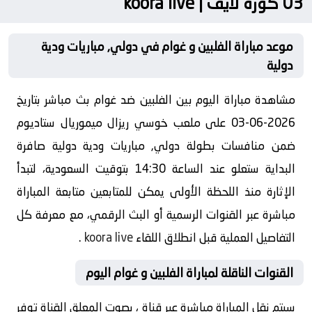
03 كورة لايف | koora live
موعد مباراة الفلبين و غوام في دولي, مباريات ودية
دولية
مشاهدة مباراة اليوم بين الفلبين ضد غوام بث مباشر بتاريخ
2026-06-03 على ملعب خوسي ريزال ميموريال ستاديوم
ضمن منافسات بطولة دولي, مباريات ودية دولية صافرة
البداية ستعلو عند الساعة 14:30 بتوقيت السعودية، لتبدأ
الإثارة منذ اللحظة الأولى يمكن للمتابعين متابعة المباراة
مباشرة عبر القنوات الرسمية أو البث الرقمي، مع معرفة كل
التفاصيل العملية قبل انطلاق اللقاء
koora live
.
القنوات الناقلة لمباراة الفلبين و غوام اليوم
سيتم نقل المباراة مباشرة عبر قناة ، بصوت المعلق القناة توفر