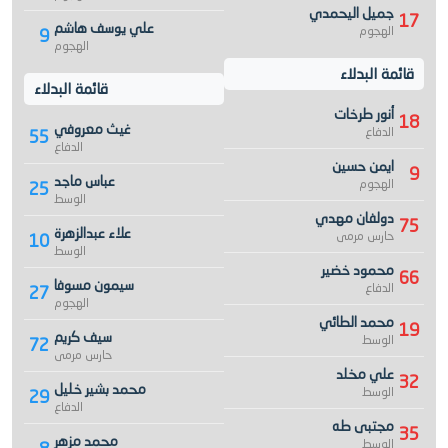
جميل اليحمدي
17
علي يوسف هاشم
الهجوم
9
الهجوم
قائمة البدلاء
قائمة البدلاء
أنور طرخات
18
غيث معروفي
الدفاع
55
الدفاع
ايمن حسين
9
عباس ماجد
الهجوم
25
الوسط
دولفان مهدي
75
علاء عبدالزهرة
حارس مرمى
10
الوسط
محمود خضير
66
سيمون مسوفا
الدفاع
27
الهجوم
محمد الطائي
19
سيف كريم
الوسط
72
حارس مرمى
علي مخلد
32
محمد بشير خليل
الوسط
29
الدفاع
مجتبى طه
35
محمد مزهر
الوسط