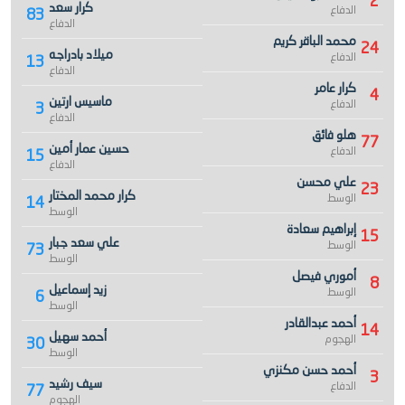
2
كرار سعد
الدفاع
83
الدفاع
محمد الباقر كريم
24
ميلاد بادراجه
الدفاع
13
الدفاع
كرار عامر
4
ماسيس ارتين
الدفاع
3
الدفاع
هلو فائق
77
حسين عمار أمين
الدفاع
15
الدفاع
علي محسن
23
كرار محمد المختار
الوسط
14
الوسط
إبراهيم سعادة
15
علي سعد جبار
الوسط
73
الوسط
أموري فيصل
8
زيد إسماعيل
الوسط
6
الوسط
أحمد عبدالقادر
14
أحمد سهيل
الهجوم
30
الوسط
أحمد حسن مكنزي
3
سيف رشيد
الدفاع
77
الهجوم