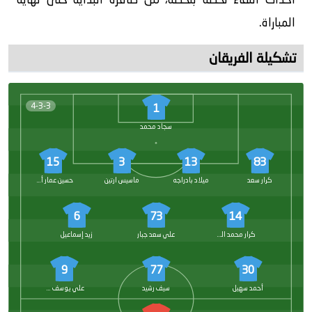
المباراة.
تشكيلة الفريقان
4-3-3
1
سجاد محمد
15
3
13
83
كرار سعد
ميلاد بادراجه
ماسيس ارتين
حسين عمار أمين
6
73
14
كرار محمد المختار
علي سعد جبار
زيد إسماعيل
9
77
30
أحمد سهيل
سيف رشيد
علي يوسف هاشم