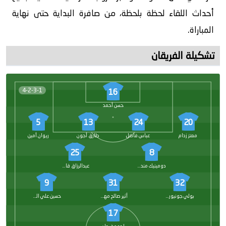
أحداث اللقاء لحظة بلحظة، من صافرة البداية حتى نهاية
المباراة.
تشكيلة الفريقان
4-2-3-1
16
حسن أحمد
5
13
24
20
معتز زدام
عباس فاضل
طارق أجون
ريوان أمين
25
8
دومينيك مندي
عبدالرزاق قاسم
9
31
32
بولي جونيور سامبو
أثير صالح مهدي
حسين علي الساعدي
17