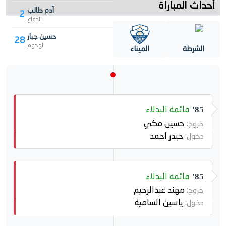
أحداث المباراة
آدم طالب
2
الدفاع
حسين جبار
28
الهجوم
الشرطة
الميناء
قائمة البدلاء
85'
حسين مكي
خروج:
حيدر احمد
دخول:
قائمة البدلاء
85'
مهند عبدالرحيم
خروج:
ياسين السامية
دخول: