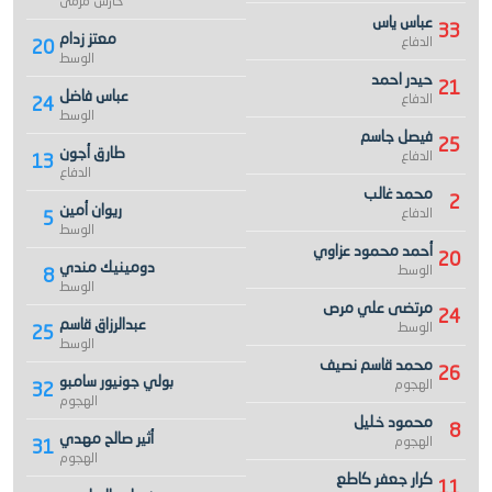
حارس مرمى
عباس ياس
33
معتز زدام
الدفاع
20
الوسط
حيدر احمد
21
عباس فاضل
الدفاع
24
الوسط
فيصل جاسم
25
طارق أجون
الدفاع
13
الدفاع
محمد غالب
2
ريوان أمين
الدفاع
5
الوسط
أحمد محمود عزاوي
20
دومينيك مندي
الوسط
8
الوسط
مرتضى علي مرص
24
عبدالرزاق قاسم
الوسط
25
الوسط
محمد قاسم نصيف
26
بولي جونيور سامبو
الهجوم
32
الهجوم
محمود خليل
8
أثير صالح مهدي
الهجوم
31
الهجوم
كرار جعفر كاطع
11