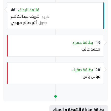
قائمة البدلاء
46'
شريف عبدالكاظم
خروج:
أثير صالح مهدي
دخول:
بطاقة حمراء
43'
محمد غالب
بطاقة صفراء
20'
عباس ياس
بطاقة مباراة الشرطة و الميناء