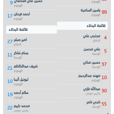
حسين علي الساعدي
الهجوم
9
الهجوم
ياسين السامية
99
احمد فرحان
الهجوم
17
الهجوم
قائمة البدلاء
قائمة البدلاء
مجتبى علي
4
امير صباح
الدفاع
27
الدفاع
علي محسن
5
بسام شاكر
الوسط
11
الوسط
حسين مكي
37
شريف عبدالكاظم
الوسط
21
الهجوم
مهند عبدالرحيم
10
ليونيل أتيبا
الهجوم
10
الهجوم
عبدالله غازي
30
سالم أحمد
حارس مرمى
19
الهجوم
ناجي ناصر
55
محمد كريم
الوسط
22
حارس مرمى