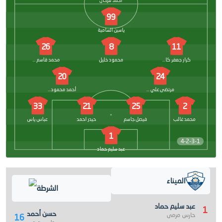
احمد فرحان
99
ياسين السامية
26
8
11
كرار جعفر كاطع
محمود خليل
محمد قاسم نصيف
20
24
مرتضى علي مرص
أحمد محمود عزاوي
33
21
25
2
محمد غالب
فيصل جاسم
حيدر احمد
عباس ياس
1
4-2-3-1
عبد سليم حماد
الميناء
الشرطة
عبد سليم حماد
1
حسن أحمد
حارس مرمى
16