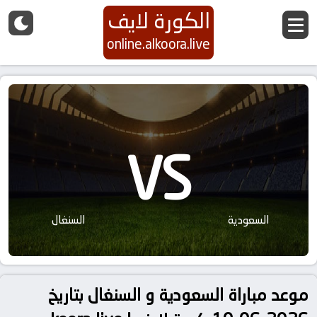
الكورة لايف
online.alkoora.live
VS
السعودية
السنغال
موعد مباراة السعودية و السنغال بتاريخ