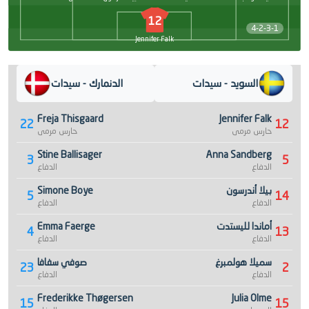
12
4-2-3-1
Jennifer Falk
السويد - سيدات
الدنمارك - سيدات
Freja Thisgaard
Jennifer Falk
22
12
حارس مرمى
حارس مرمى
Stine Ballisager
Anna Sandberg
3
5
الدفاع
الدفاع
بيلا أندرسون
Simone Boye
5
14
الدفاع
الدفاع
أماندا لليستدت
Emma Faerge
4
13
الدفاع
الدفاع
سميلا هولمبرغ
صوفي سفافا
23
2
الدفاع
الدفاع
Frederikke Thøgersen
Julia Olme
15
15