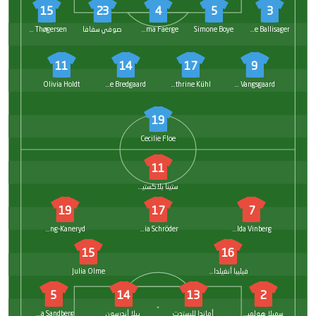
15
23
4
5
3
Stine Ballisager
Simone Boye
Emma Faerge
صوفي سفافا
Frederikke Thøgersen
11
14
17
9
Olivia Holdt
Sofie Bredgaard
Kathrine Kühl
Amalie Vangsgaard
19
Cecilie Floe
11
ستينا بلاكستينيوس
19
17
7
Johanna Rytting-Kaneryd
Felicia Schröder
Matilda Vinberg
15
16
فيليبا أنغيلداهل
Julia Olme
5
14
13
2
سميلا هولمبرغ
أماندا لليستدت
بيلا أندرسون
Anna Sandberg