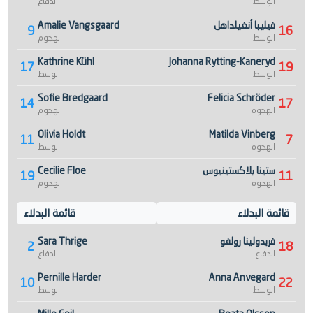
الوسط
الدفاع
فيليبا أنغيلداهل
Amalie Vangsgaard
9
16
الوسط
الهجوم
Kathrine Kühl
Johanna Rytting-Kaneryd
17
19
الوسط
الوسط
Sofie Bredgaard
Felicia Schröder
14
17
الهجوم
الهجوم
Olivia Holdt
Matilda Vinberg
11
7
الهجوم
الوسط
ستينا بلاكستينيوس
Cecilie Floe
19
11
الهجوم
الهجوم
قائمة البدلاء
قائمة البدلاء
فريدولينا رولفو
Sara Thrige
2
18
الدفاع
الدفاع
Pernille Harder
Anna Anvegard
10
22
الوسط
الوسط