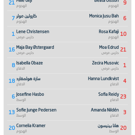
Mille Gejl
Beata Olsson
21
9
الهجوم
الهجوم
Monica Jusu Bah
كارولين مولر
7
6
الهجوم
الهجوم
Lene Christensen
Rosa Kafaji
1
10
الهجوم
حارس مرمى
Maja Bay Østergaard
Moa Edrud
16
21
حارس مرمى
حارس مرمى
Isabella Obaze
Zecira Musovic
8
1
حارس مرمى
الدفاع
Hanna Lundkvist
سارة هولمغارد
18
4
الدفاع
الدفاع
Josefine Hasbo
Sofia Reidy
6
23
الدفاع
الوسط
Sofie Junge Pedersen
Amanda Nildén
13
3
الدفاع
الوسط
هانا بينيسون
Cornelia Kramer
20
20
الوسط
الهجوم