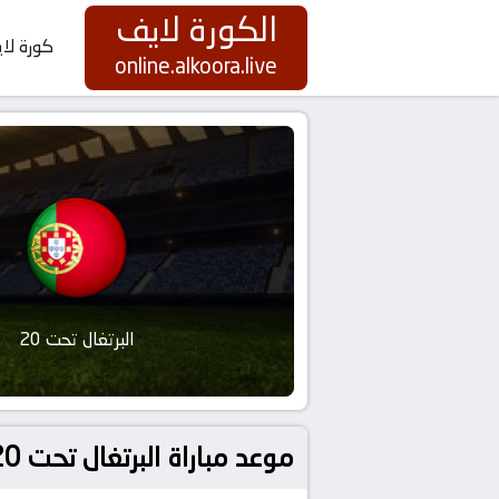
الكورة لايف
كورة لا
online.alkoora.live
البرتغال تحت 20
موعد مباراة البرتغال تحت 20 و Canada U20 بتاريخ 2026-06-11 كورة لايف | koora live