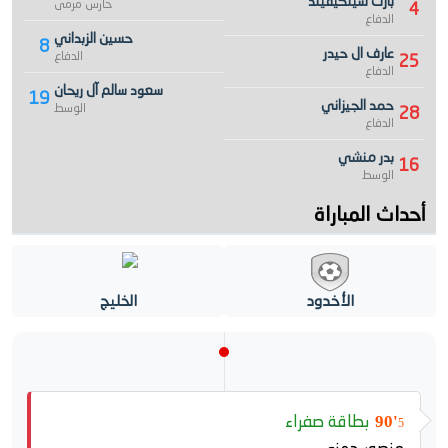
بارت شينكيفيلد
حارس مرمى
4
الدفاع
حسين الزبداني
8
عارف ال حيدر
الدفاع
25
الدفاع
سعود سالم آل ريحان
19
حمد الجيزاني
الوسط
28
الدفاع
بدر منشي
16
الوسط
أحداث المباراة
الأخدود
الخليج
بطاقة صفراء
90'
5