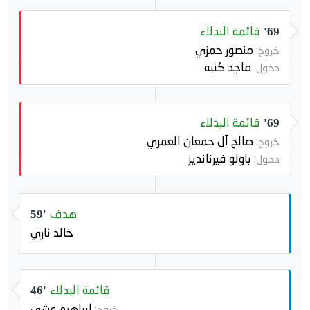
قائمة البدلاء
69'
منصور حمزي
خروج:
ماجد كنبه
دخول:
قائمة البدلاء
69'
صالح آل جمعان العمري
خروج:
باولو فيرنانديز
دخول:
هدف
59'
خالد ناري
قائمة البدلاء
46'
ابراهيم عشي
خروج: