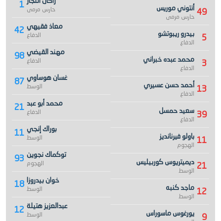
راكان النجار
1
أنتوني موريس
حارس مرمى
49
حارس مرمى
معاذ فقيهي
42
بيدرو ريبوتشو
الدفاع
5
الدفاع
مهند القيضي
98
محمد عبده خبراني
الدفاع
3
الدفاع
غسان هوساوي
87
أحمد حسن عسيري
الوسط
13
الدفاع
محمد أبو عبد
21
سعيد حمسل
الدفاع
39
الدفاع
بوراك إنجي
11
باولو فيرنانديز
الوسط
11
الهجوم
توكماك نجوين
93
ديميتريوس كوربيليس
الهجوم
21
الوسط
خوان بيدروزا
18
ماجد كنبه
الوسط
12
الوسط
عبدالعزيز هتيلة
12
يورغوس ماسوراس
الوسط
9