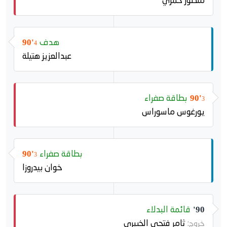
منصور حمزي
هدف
90'
4
عبدالعزيز هتيلة
بطاقة صفراء
90'
3
يورغوس ماسوراس
بطاقة صفراء
90'
3
خوان بيدروزا
قائمة البدلاء
90'
ثامر فتحي الخيبري
خروج: