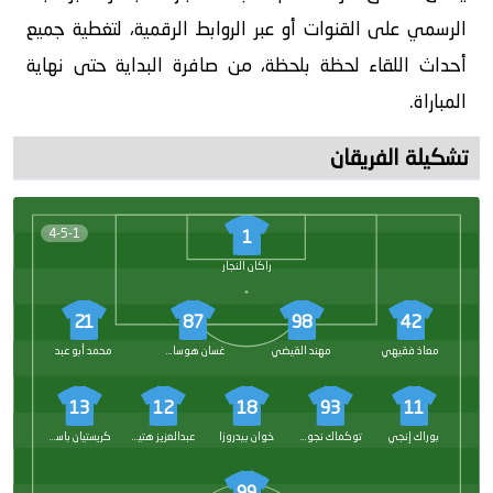
الرسمي على القنوات أو عبر الروابط الرقمية، لتغطية جميع
أحداث اللقاء لحظة بلحظة، من صافرة البداية حتى نهاية
المباراة.
تشكيلة الفريقان
4-5-1
1
راكان النجار
21
87
98
42
معاذ فقيهي
مهند القيضي
غسان هوساوي
محمد أبو عبد
13
12
18
93
11
بوراك إنجي
توكماك نجوين
خوان بيدروزا
عبدالعزيز هتيلة
كريستيان باسوغوغ
99