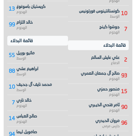
الهجوم
كريستيان باسوغوغ
13
كونستانتينوس فورتونيس
الهجوم
10
الوسط
خالد اللزام
99
جوشوا كينج
الهجوم
7
الهجوم
قائمة البدلاء
قائمة البدلاء
ماتيو بوريل
55
علي عايش السالم
الوسط
2
الدفاع
ابراهيم عشي
88
صالح آل جمعان العمري
الوسط
93
الهجوم
محمد نايف آل جحيف
10
منصور حمزي
الوسط
15
الهجوم
خالد ناري
7
ثامر فتحي الخيبري
الهجوم
90
الهجوم
صالح العباس
14
مروان الحيدري
الهجوم
96
حارس مرمى
صامويل ليما
94