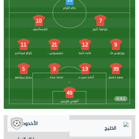
خالد اللزام
10
7
جوشوا كينج
كونستانتينوس فورتونيس
11
21
12
9
يورغوس ماسوراس
ماجد كنبه
ديميتريوس كوربيليس
باولو فيرنانديز
5
3
13
39
سعيد حمسل
أحمد حسن عسيري
محمد عبده خبراني
بيدرو ريبوتشو
49
4-4-2
أنتوني موريس
الأخدود
الخليج