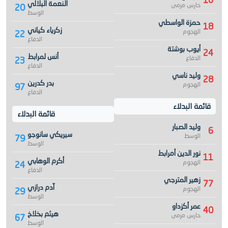
16
النعمة البلالي
حارس مرمى
20
الوسط
حمزة الواسطي
18
زكرياء كياني
الهجوم
22
الدفاع
أيوب بوشتة
24
أنس لمرابط
الدفاع
23
الدفاع
وليد ناسي
28
بدر كدرين
الهجوم
97
الدفاع
قائمة البدلاء
قائمة البدلاء
وليد الصبار
6
سيريكي سانوجو
الوسط
79
الوسط
نور الدين أمرابط
11
أكرم الوهابي
الهجوم
24
الدفاع
زهير المترجي
77
آدم درازي
الهجوم
29
الوسط
عمر أكزداو
40
هيثم بخلاخ
حارس مرمى
67
الوسط