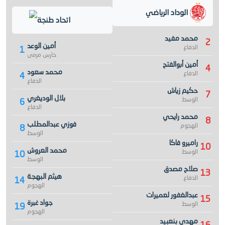
الوداد الرياضي
اتحاد طنجة
محمد مفيد
2
أمين الوعد
الدفاع
1
حارس مرمى
أمين أبوالفتح
4
محمد سعود
الدفاع
4
الدفاع
حكيم زياش
7
بلال الوديغري
الوسط
6
الدفاع
محمد رايحي
8
فوزي عبدالمطلب
الهجوم
8
الوسط
راميرو فاكا
10
محمد العروش
الوسط
10
الوسط
صلاح مصدق
13
هيثم البهجة
الدفاع
14
الهجوم
عبدالغفور لعميرات
15
جواد غبرة
الوسط
19
الهجوم
مهدي بنعبيد