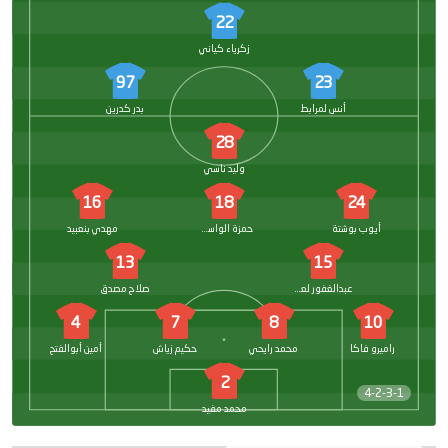
22
زكرياء كياني
97
23
أنس لمرابط
بدر كدرين
28
وليد ناسي
16
18
24
أيوب بوشتة
حمزة الواسطي
مهدي بنعبيد
13
15
عبدالغفور لعميرات
صلاح مصدق
4
7
8
10
راميرو فاكا
محمد رايحي
حكيم زياش
أمين أبوالفتح
2
4-2-3-1
محمد مفيد