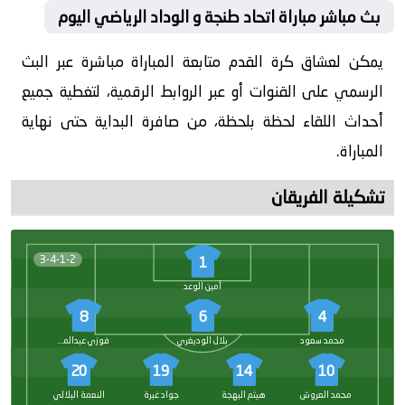
بث مباشر مباراة اتحاد طنجة و الوداد الرياضي اليوم
يمكن لعشاق كرة القدم متابعة المباراة مباشرة عبر البث
الرسمي على القنوات أو عبر الروابط الرقمية، لتغطية جميع
أحداث اللقاء لحظة بلحظة، من صافرة البداية حتى نهاية
المباراة.
تشكيلة الفريقان
3-4-1-2
1
أمين الوعد
8
6
4
محمد سعود
بلال الوديغري
فوزي عبدالمطلب
20
19
14
10
محمد العروش
هيثم البهجة
جواد غبرة
النعمة البلالي