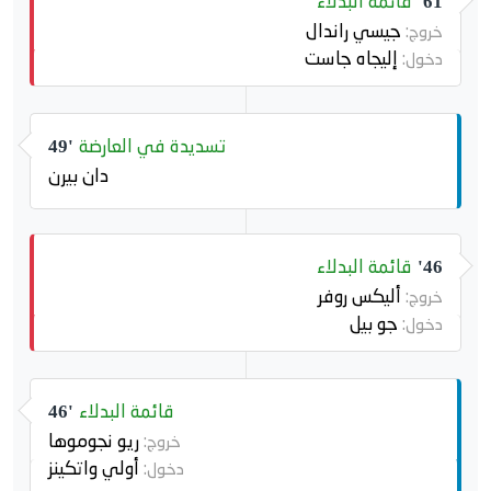
قائمة البدلاء
61'
جيسي راندال
خروج:
إليجاه جاست
دخول:
تسديدة في العارضة
49'
دان بيرن
قائمة البدلاء
46'
أليكس روفر
خروج:
جو بيل
دخول:
قائمة البدلاء
46'
ريو نجوموها
خروج:
أولي واتكينز
دخول: