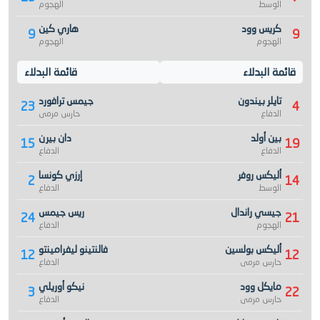
الوسط
الهجوم
كريس وود
هاري كين
9
9
الهجوم
الهجوم
قائمة البدلاء
قائمة البدلاء
تايلر بيندون
جيمس ترافورد
23
4
الدفاع
حارس مرمى
بين أولد
دان بيرن
15
19
الدفاع
الدفاع
أليكس روفر
إرزي كونسا
2
14
الوسط
الدفاع
جيسي راندال
ريس جيمس
24
21
الهجوم
الدفاع
أليكس بولسين
فالنتينو ليفرامينتو
12
12
حارس مرمى
الدفاع
مايكل وود
نيكو أوريلي
3
22
حارس مرمى
الدفاع