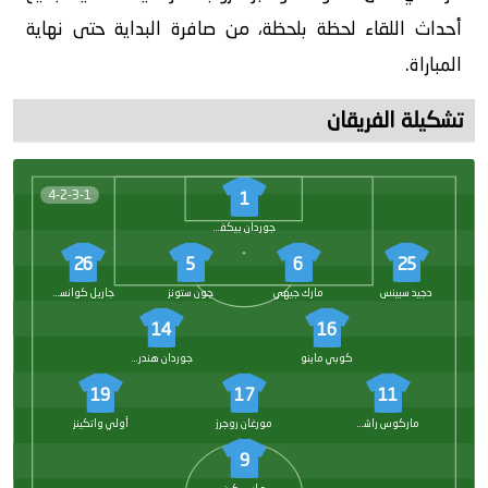
أحداث اللقاء لحظة بلحظة، من صافرة البداية حتى نهاية
المباراة.
تشكيلة الفريقان
4-2-3-1
1
جوردان بيكفورد
26
5
6
25
دجيد سبينس
مارك جيهي
جون ستونز
جاريل كوانساه
14
16
كوبي ماينو
جوردان هندرسون
19
17
11
ماركوس راشفورد
مورغان روجرز
أولي واتكينز
9