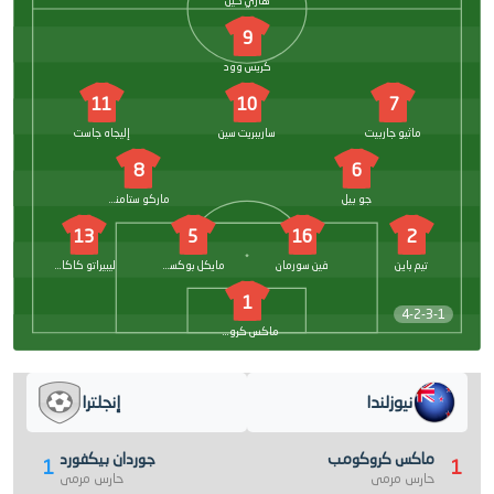
هاري كين
9
كريس وود
11
10
7
ماثيو جاربيت
سارببريت سين
إليجاه جاست
8
6
جو بيل
ماركو ستامنيك
13
5
16
2
تيم باين
فين سورمان
مايكل بوكسال
ليبيراتو كاكاس
1
4-2-3-1
ماكس كروكومب
نيوزلندا
إنجلترا
ماكس كروكومب
جوردان بيكفورد
1
1
حارس مرمى
حارس مرمى