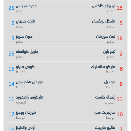
ليبيراتو كاكاس
دجيد سبينس
25
13
الدفاع
الدفاع
مايكل بوكسال
مارك جيهي
6
5
الدفاع
الدفاع
فين سورمان
جون ستونز
5
16
الدفاع
الدفاع
تيم باين
جاريل كوانساه
26
2
الدفاع
الدفاع
ماركو ستامنيك
كوبي ماينو
16
8
الوسط
الوسط
جو بيل
جوردان هندرسون
14
6
الوسط
الوسط
إليجاه جاست
ماركوس راشفورد
11
11
الهجوم
الهجوم
سارببريت سين
مورغان روجرز
17
10
الوسط
الوسط
ماثيو جاربيت
أولي واتكينز
19
7