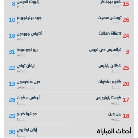
ناندو بيجناكر
إليوت أندرسن
8
15
الدفاع
الوسط
توماس سميث
جود بيلينجهام
10
26
الدفاع
الوسط
Callan Elliott
أنتوني جوردون
18
24
الدفاع
الهجوم
فرانسيس دي فريس
ريو نجوموها
31
3
الدفاع
الهجوم
لاكلان بايليس
ايفان توني
22
25
الوسط
الهجوم
كالوم ماكوات
دين هندرسون
13
20
الوسط
حارس مرمى
كوستا بارباروزس
أليكس سكوت
28
17
الهجوم
الوسط
بين وين
جوشوا كينج
29
18
الهجوم
الوسط
أحداث المباراة
إيثان نوانيري
30
الوسط