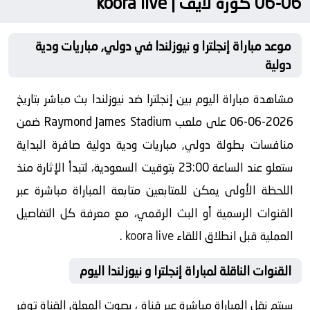
06-06 كورة لايف | koora live
موعد مباراة إنجلترا و نيوزلندا في دولي, مباريات ودية
دولية
مشاهدة مباراة اليوم بين إنجلترا ضد نيوزلندا بث مباشر بتاريخ
2026-06-06 على ملعب Raymond James Stadium ضمن
منافسات بطولة دولي, مباريات ودية دولية صافرة البداية
ستعلو عند الساعة 23:00 بتوقيت السعودية، لتبدأ الإثارة منذ
اللحظة الأولى يمكن للمتابعين متابعة المباراة مباشرة عبر
القنوات الرسمية أو البث الرقمي، مع معرفة كل التفاصيل
العملية قبل انطلاق اللقاء
koora live
.
القنوات الناقلة لمباراة إنجلترا و نيوزلندا اليوم
سيتم نقل المباراة مباشرة عبر قناة ، بصوت المعلق القناة توفر