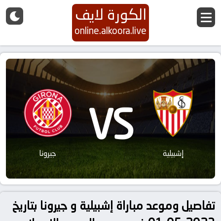
الكورة لايف
online.alkoora.live
VS
إشبيلية
جيرونا
تفاصيل وموعد مباراة إشبيلية و جيرونا بتاريخ