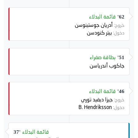
قائمة البدلاء
62'
أدريان جوستينوسن
خروج:
بيتر كنودسن
دخول:
بطاقة صفراء
51'
جاكوب أندرياسن
قائمة البدلاء
46'
جيزا ديفيد توري
خروج:
B. Hendriksson
دخول:
قائمة البدلاء
37'