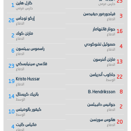
23
كارل هاين
حارس مرمى
1
حارس مرمى
فيلجورمور ديفيدسن
3
إركو توجاس
الدفاع
26
الدفاع
جونار فاتنهامار
16
مارتن كوك
الدفاع
2
الدفاع
صموئيل تشوكودي
4
راسموس بييتسون
الدفاع
6
الدفاع
مارتن أغنرسون
13
فلاسي سينيابسكي
الدفاع
23
الدفاع
جاكوب أندرياسن
22
Kristo Hussar
الوسط
19
الدفاع
8
B. Hendriksson
باتريك كريستال
14
الوسط
جوانيس دانييلسن
2
كيفور بالوميتس
الدفاع
10
الوسط
هانوس سورنسن
20
ماتياس كايت
الدفاع
4
الدفاع