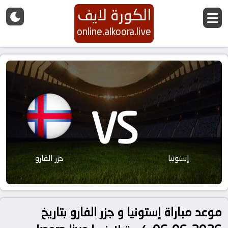
الكورة لايف
online.alkoora.live
VS
إستونيا
جزر الفارو
موعد مباراة إستونيا و جزر الفارو بتاريخ