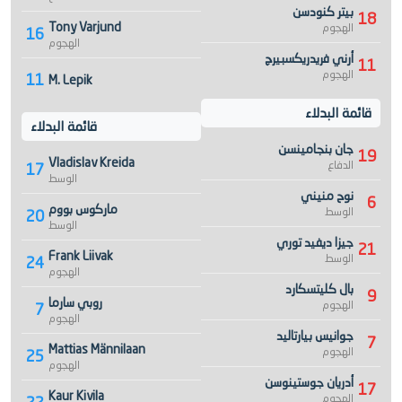
بيتر كنودسن
18
Tony Varjund
الهجوم
16
الهجوم
أرني فريدريكسبيرج
11
الهجوم
11
M. Lepik
قائمة البدلاء
قائمة البدلاء
جان بنجامينسن
19
Vladislav Kreida
الدفاع
17
الوسط
نوح منيني
6
ماركوس بووم
الوسط
20
الوسط
جيزا ديفيد توري
21
Frank Liivak
الوسط
24
الهجوم
بال كليتسكارد
9
روبي سارما
الهجوم
7
الهجوم
جوانيس بيارتاليد
7
Mattias Männilaan
الهجوم
25
الهجوم
أدريان جوستينوسن
17
Kaur Kivila
الهجوم