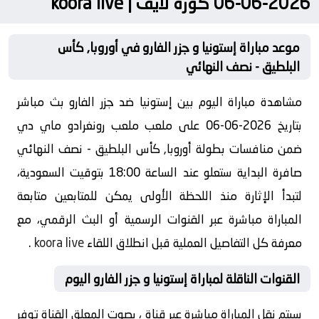
2026-06-06 كورة لايف | koora live
موعد مباراة إستونيا و جزر الفارو في أوروبا, كأس
البلطيق - نصف النهائي
مشاهدة مباراة اليوم بين إستونيا ضد جزر الفارو بث مباشر
بتاريخ 2026-06-06 على ملعب ملعب رونغرادو ماي دي
ضمن منافسات بطولة أوروبا, كأس البلطيق - نصف النهائي
صافرة البداية ستعلو عند الساعة 18:00 بتوقيت السعودية،
لتبدأ الإثارة منذ اللحظة الأولى يمكن للمتابعين متابعة
المباراة مباشرة عبر القنوات الرسمية أو البث الرقمي، مع
معرفة كل التفاصيل العملية قبل انطلاق اللقاء
koora live
.
القنوات الناقلة لمباراة إستونيا و جزر الفارو اليوم
سيتم نقل المباراة مباشرة عبر قناة ، بصوت المعلق القناة توفر