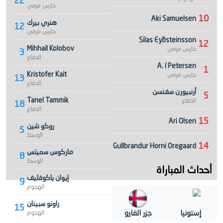
22
حارس مرمى
10
Aki Samuelsen
هنري بيرك
12
حارس مرمى
Silas Eyðsteinsson
12
Mihhail Kolobov
حارس مرمى
3
الدفاع
A. í Petersen
1
Kristofer Kait
حارس مرمى
13
الدفاع
أرنبيورن سفنسن
5
Tanel Tammik
الدفاع
18
الدفاع
15
Ari Olsen
روكو شين
5
الوسط
14
Gullbrandur Horni Oregaard
ماركوس سميتس
8
الوسط
أحداث المباراة
إيوان ياكوفليف
9
الهجوم
راونو سبينان
15
إستونيا
جزر الفارو
الهجوم