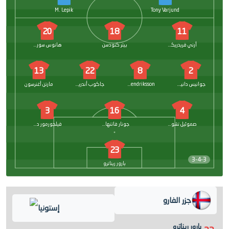
M. Lepik
Tony Varjund
20
18
11
أرني فريدريكسبيرج
بيتر كنودسن
هانوس سورنسن
13
22
8
2
جوانيس دانييلسن
B. Hendriksson
جاكوب أندرياسن
مارتن أغنرسون
3
16
4
صموئيل تشوكودي
جونار فاتنهامار
فيلجورمور ديفيدسن
23
3-4-3
بارور ريناترو
جزر الفارو
إستونيا
بارور ريناترو