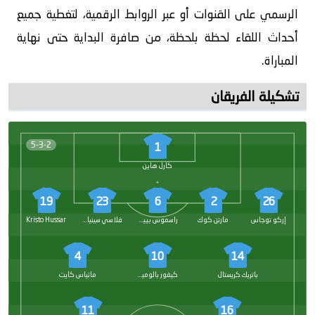
الرسمي على القنوات أو عبر الروابط الرقمية، لتغطية جميع
أحداث اللقاء لحظة بلحظة، من صافرة البداية حتى نهاية
المباراة.
تشكيلة الفريقان
5-3-2
1
كارل هاين
19
23
6
2
26
إركو توجاس
مارتن كوك
راسموس بييتسون
فلاسي سينيابسكي
Kristo Hussar
4
10
14
باتريك كريستال
كيفور بالوميتس
ماتياس كايت
11
16