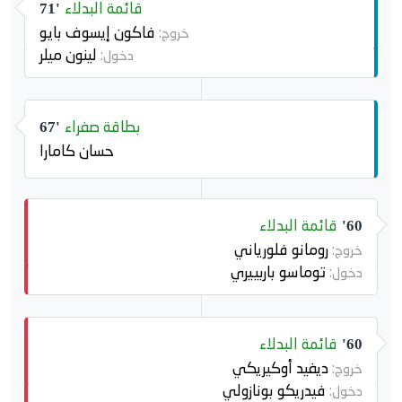
قائمة البدلاء
71'
فاكون إيسوف بايو
خروج:
لينون ميلر
دخول:
بطاقة صفراء
67'
حسان كامارا
قائمة البدلاء
60'
رومانو فلورياني
خروج:
توماسو باربييري
دخول:
قائمة البدلاء
60'
ديفيد أوكيريكي
خروج:
فيدريكو بونازولي
دخول: