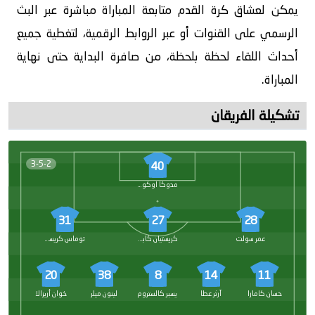
يمكن لعشاق كرة القدم متابعة المباراة مباشرة عبر البث
الرسمي على القنوات أو عبر الروابط الرقمية، لتغطية جميع
أحداث اللقاء لحظة بلحظة، من صافرة البداية حتى نهاية
المباراة.
تشكيلة الفريقان
3-5-2
40
مدوكا اوكوي
31
27
28
عمر سولت
كريستيان كاباسيلي
توماس كريستنسن
20
38
8
14
11
حسان كامارا
آرثر عطا
يسبر كالستروم
لينون ميلر
خوان أريزالا