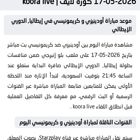
2026-05-17 كورة لايف | koora live
موعد مباراة أودينيزي و كريمونيسي في إيطاليا, الدوري
الإيطالي
مشاهدة مباراة اليوم بين أودينيزي ضد كريمونيسي بث مباشر
بتاريخ 2026-05-17 على ملعب بلو إنيرجي ضمن منافسات
بطولة إيطاليا, الدوري الإيطالي صافرة البداية ستعلو عند
الساعة 21:45 بتوقيت السعودية، لتبدأ الإثارة منذ اللحظة
الأولى يمكن للمتابعين متابعة المباراة مباشرة عبر القنوات
الرسمية أو البث الرقمي، مع معرفة كل التفاصيل العملية
قبل انطلاق اللقاء
koora live
.
القنوات الناقلة لمباراة أودينيزي و كريمونيسي اليوم
سيتم نقل المباراة مباشرة عبر قناة Starzplay، بصوت المعلق