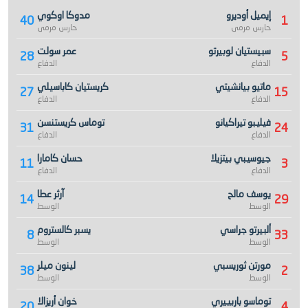
إيميل أوديرو
مدوكا اوكوي
40
1
حارس مرمى
حارس مرمى
سبيستيان لوبيرتو
عمر سولت
28
5
الدفاع
الدفاع
ماتيو بيانشيتي
كريستيان كاباسيلي
27
15
الدفاع
الدفاع
فيليبو تيراكيانو
توماس كريستنسن
31
24
الدفاع
الدفاع
جيوسيبي بيتزيلا
حسان كامارا
11
3
الدفاع
الدفاع
يوسف مالح
آرثر عطا
14
29
الوسط
الوسط
ألبيرتو جراسي
يسبر كالستروم
8
33
الوسط
الوسط
مورتن ثوريسبي
لينون ميلر
38
2
الوسط
الوسط
توماسو باربييري
خوان أريزالا
20
4