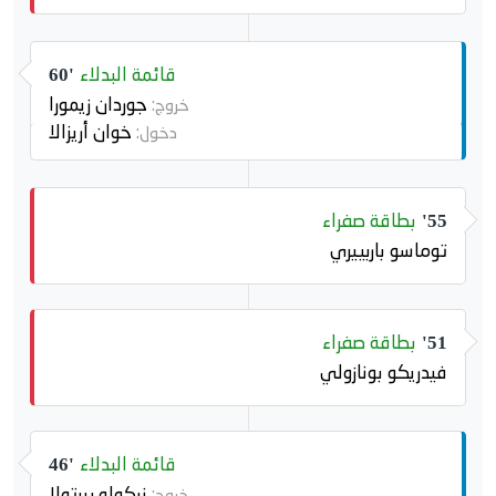
قائمة البدلاء
60'
جوردان زيمورا
خروج:
خوان أريزالا
دخول:
بطاقة صفراء
55'
توماسو باربييري
بطاقة صفراء
51'
فيدريكو بونازولي
قائمة البدلاء
46'
نيكولو بيرتولا
خروج: