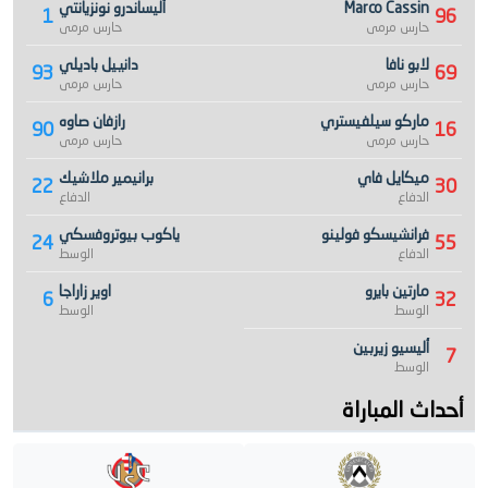
Marco Cassin
أليساندرو نونزيانتي
1
96
حارس مرمى
حارس مرمى
لابو نافا
دانييل باديلي
93
69
حارس مرمى
حارس مرمى
ماركو سيلفيستري
رازفان صاوه
90
16
حارس مرمى
حارس مرمى
ميكايل فاي
برانيمير ملاشيك
22
30
الدفاع
الدفاع
فرانشيسكو فولينو
ياكوب بيوتروفسكي
24
55
الدفاع
الوسط
مارتين بايرو
اوير زاراجا
6
32
الوسط
الوسط
أليسيو زيربين
7
الوسط
أحداث المباراة