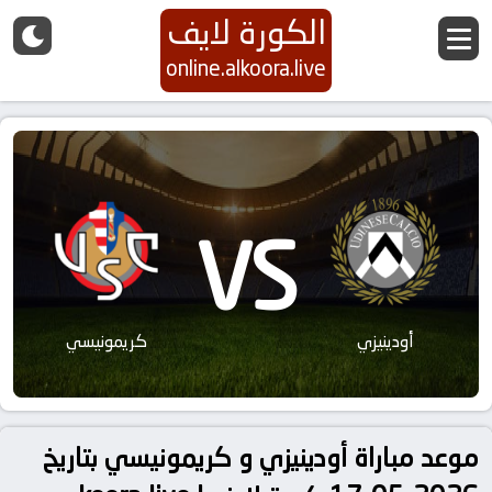
الكورة لايف
online.alkoora.live
VS
أودينيزي
كريمونيسي
موعد مباراة أودينيزي و كريمونيسي بتاريخ