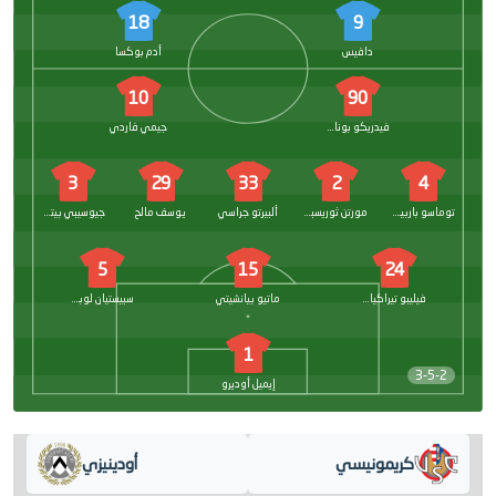
18
9
دافيس
أدم بوكسا
10
90
فيدريكو بونازولي
جيمي فاردي
3
29
33
2
4
توماسو باربييري
مورتن ثوريسبي
ألبيرتو جراسي
يوسف مالح
جيوسيبي بيتزيلا
5
15
24
فيليبو تيراكيانو
ماتيو بيانشيتي
سبيستيان لوبيرتو
1
3-5-2
إيميل أوديرو
كريمونيسي
أودينيزي