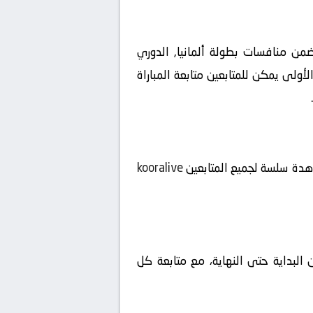
ة مباراة اليوم بين ألمانيا آخن ضد هافيلسة بث مباشر بتاريخ 2026-05-16 على ملعب Tivoli ضمن منافسات بطولة ألمانيا, الدوري
ة، لتبدأ الإثارة منذ اللحظة الأولى يمكن للمتابعين متابعة المباراة
شاهدة سلسة لجميع المتابعين
kooralive
 البداية حتى النهاية، مع متابعة كل