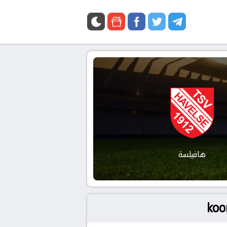
هافيلسة