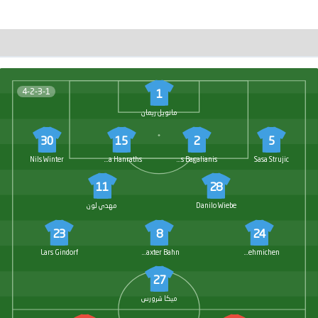
4-2-3-1
1
مانويل ريمان
30
15
2
5
Nils Winter
Mika Hanraths
Petros Bagalianis
Sasa Strujic
11
28
Danilo Wiebe
مهدي لون
23
8
24
Lars Gindorf
Bentley Baxter Bahn
Jonas Oehmichen
27
ميكا شرورس