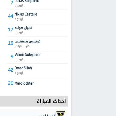
Lukas Scepanik
7
الهجوم
Niklas Castelle
44
الهجوم
فابيان هولند
17
الهجوم
فوتيوس بسيفتيس
16
حارس مرمى
Valmir Sulejmani
9
الهجوم
Omar Sillah
42
الهجوم
20
Marc Richter
أحداث المباراة