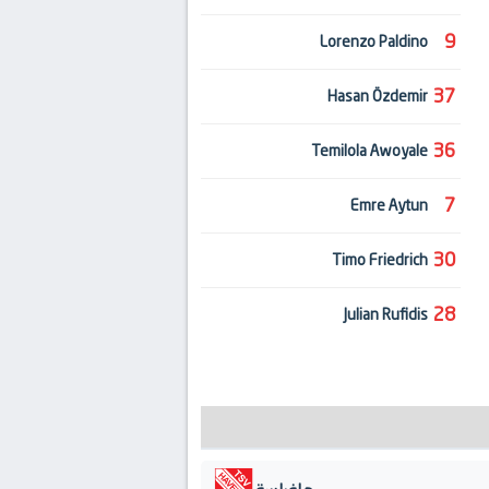
9
Lorenzo Paldino
37
Hasan Özdemir
36
Temilola Awoyale
7
Emre Aytun
30
Timo Friedrich
28
Julian Rufidis