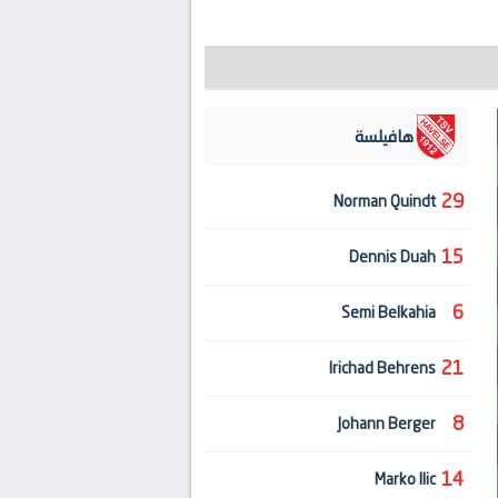
هافيلسة
29
Norman Quindt
15
Dennis Duah
6
Semi Belkahia
21
Irichad Behrens
8
Johann Berger
14
Marko Ilic