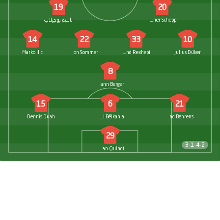
19
20
Christopher Schepp
ناسيم بوجيلاب
14
22
33
10
Marko Ilic
Leon Sommer
Arlind Rexhepi
Julius Düker
8
Johann Berger
15
6
21
Dennis Duah
Semi Belkahia
Irichad Behrens
29
3-1-4-2
Norman Quindt