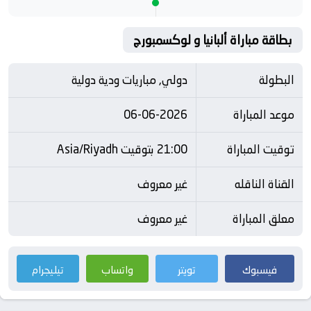
بطاقة مباراة ألبانيا و لوكسمبورج
البطولة
دولي, مباريات ودية دولية
موعد المباراة
06-06-2026
توقيت المباراة
21:00 بتوقيت Asia/Riyadh
القناة الناقله
غير معروف
معلق المباراة
غير معروف
فيسبوك
تويتر
واتساب
تيليجرام