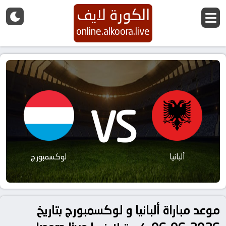
الكورة لايف
online.alkoora.live
VS
ألبانيا
لوكسمبورج
موعد مباراة ألبانيا و لوكسمبورج بتاريخ