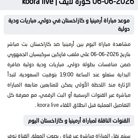
2026-06-06 كورة لايف | koora live
موعد مباراة أرمينيا و كازاخستان في دولي, مباريات ودية
دولية
مشاهدة مباراة اليوم بين أرمينيا ضد كازاخستان بث مباشر
بتاريخ 2026-06-06 على ملعب فازكين سركيسيان الجمهوري
ضمن منافسات بطولة دولي, مباريات ودية دولية صافرة
البداية ستعلو عند الساعة 19:00 بتوقيت السعودية، لتبدأ
الإثارة منذ اللحظة الأولى يمكن للمتابعين متابعة المباراة
مباشرة عبر القنوات الرسمية أو البث الرقمي، مع معرفة كل
التفاصيل العملية قبل انطلاق اللقاء
koora live
.
القنوات الناقلة لمباراة أرمينيا و كازاخستان اليوم
سيتم نقل المباراة مباشرة عبر قناة ، بصوت المعلق القناة توفر