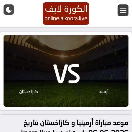
الكورة لايف
online.alkoora.live
VS
أرمينيا
كازاخستان
موعد مباراة أرمينيا و كازاخستان بتاريخ