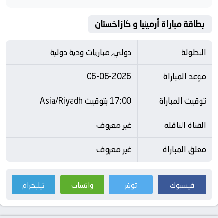
بطاقة مباراة أرمينيا و كازاخستان
البطولة
دولي, مباريات ودية دولية
موعد المباراة
06-06-2026
توقيت المباراة
17:00 بتوقيت Asia/Riyadh
القناة الناقله
غير معروف
معلق المباراة
غير معروف
فيسبوك
تويتر
واتساب
تيليجرام