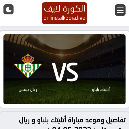
الكورة لايف
online.alkoora.live
VS
أتليتك بلباو
ريال بيتيس
تفاصيل وموعد مباراة أتليتك بلباو و ريال