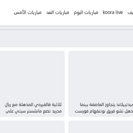
يف
koora live
مباريات اليوم
مباريات الغد
مباريات الأمس
يدتييلاند يتجاوز العاصفة بينما
ثلاثية فالفيردي المذهلة مع ريال
ُذهل تشو فريق نوتنغهام فورست
مدريد تضع مانشستر سيتي على
لمُهدر للفرص
حافة الهاوية