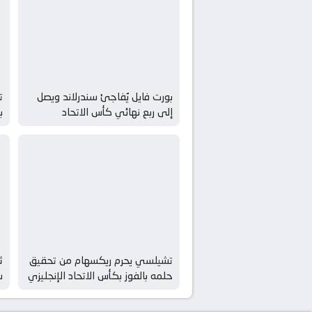
بورت فايل يُفاجئ سندرلاند ويصل
ت
إلى ربع نهائي كأس الاتحاد
ب
الإنجليزي لأول مرة منذ 72 عامًا
الت
تشيلسي يحرم ريكسهام من تحقيق
ث
حلمه بالفوز بكأس الاتحاد الإنجليزي
س
koora live – كورة لايف
ل