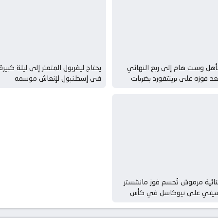
أهل وست هام إلى ربع النهائي
يحتاج ليفربول المتعثر إلى ليلة كبيرة
عد فوزه على برينتفورد بضربات
في إسطنبول لإنعاش موسمه
رجيح koora live – كورة لايف
نائية مرموش تُحسم فوز مانشستر
يتي على نيوكاسل في كأس
الاتحاد الإنجليزي koora live – كورة
ايف