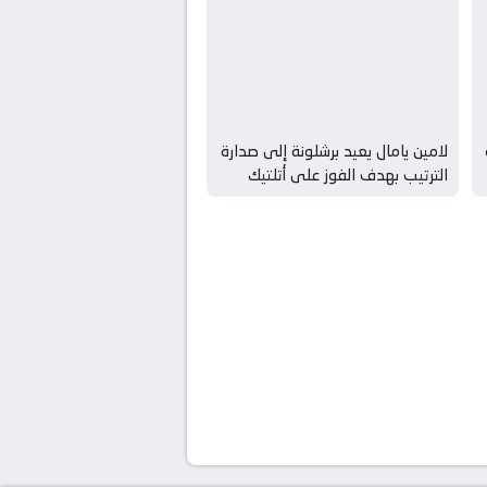
لامين يامال يعيد برشلونة إلى صدارة
الترتيب بهدف الفوز على أتلتيك
بلباو koora live – كورة لايف